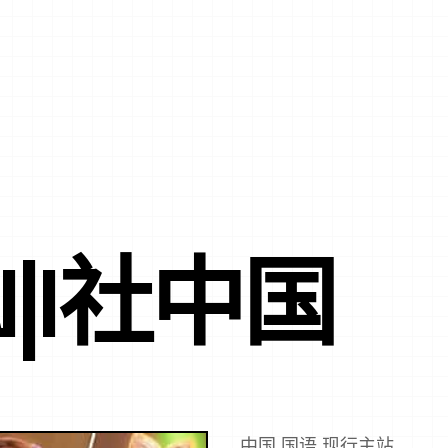
ON|I社中国
中国,国语,现行主站