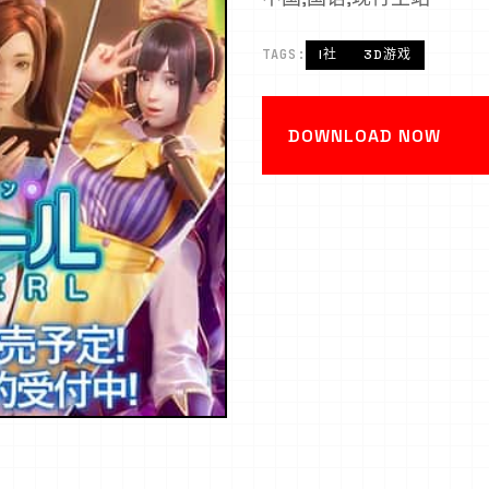
TAGS:
I社
3D游戏
DOWNLOAD NOW