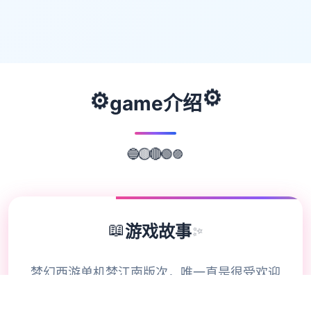
⚙️
⚙️
game介绍
🟣
🔵
🟢
🟡
🔴
📖
游戏故事
✨
梦幻西游单机梦江南版次，唯一直是很受欢迎
的经典款版次，锻炼完善，玩法仿官。很丰富