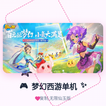

🎮
🎮
梦幻西游单机
✨
复制,无限仙玉版