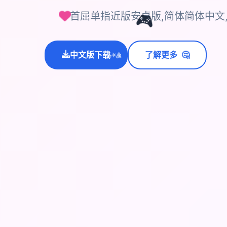
首屈单指近版安卓版,简体简体中文
🎮
🤔
中文版下载
了解更多
💫
✨
⭐