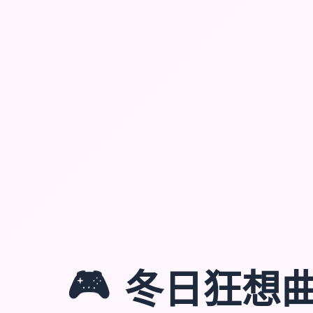
🎮
冬日狂想