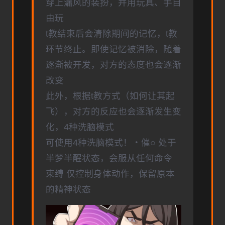
穿上漏风的装扮，并用玩具、手自
由玩
t教结束后会清除期间的记忆，t教
环节终止。即使记忆被消除，随着
逐渐被开发，对方的态度也会逐渐
改变
此外，根据t教方式（如何让其起
飞），对方的反应也会逐渐发生变
化，4种洗脑模式
可使用4种洗脑模式！・催○ 处于
半梦半醒状态，会服从任何命令
束缚 仅控制身体动作，保留原本
的精神状态