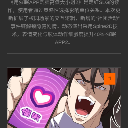
《用催眠APP洗脑高傲大小姐2》是走红SLG的续
作，使用者通过策略性选择影响单位关系。本次更
新扩展了校园场景的交互逻辑，新增的“社团活动”
事件链解锁隐藏剧情。动态演出采用Spine2D技
术，表情变化与肢体动作细腻度提升40%-催眠
APP2。
1