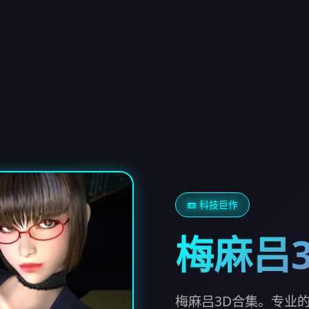
📼 科技巨作
梅麻吕
梅麻吕3D合集。专业