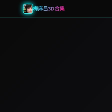
梅麻吕3D合集