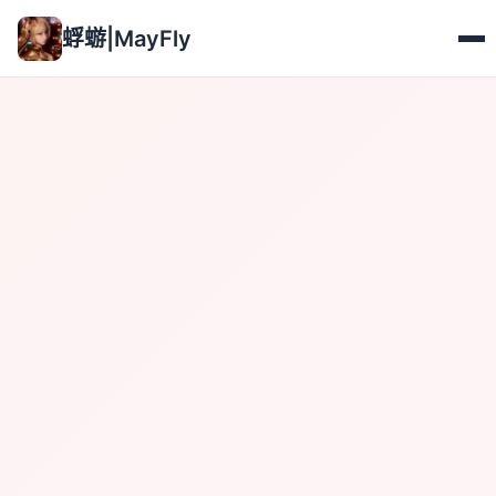
蜉蝣|MayFly