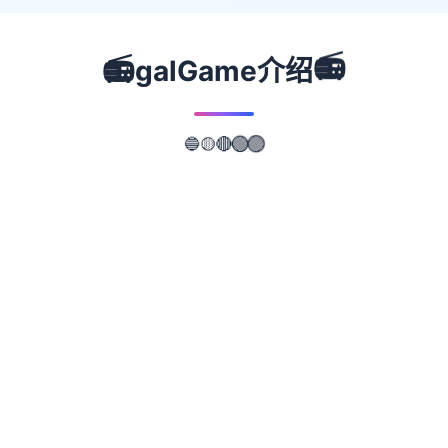
📻
📻
galGame介绍
🔵
🟡
🔴
🟢
🟣
📖
游戏故事
✨
蜉蝣（MayFly）是壹套国风SLG作品，以异
能题材为背景，精美的建模和宏大的剧情为操
作者带来沉浸式的作品接触。EP2重置版现已
推出，带来全部面晋升的作品材料。 这座都
市的暗影深处藏匿着无数谜团。摩天大楼之间