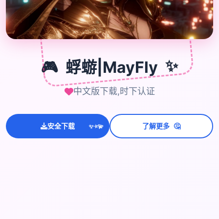

🎮
🎮
蜉蝣|MayFly
✨
中文版下载,时下认证
🤔
安全下载
了解更多
💫
✨
⭐