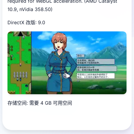
required for WebGL acceleration. (AMD Catalyst
10.9, nVidia 358.50)
DirectX 改版: 9.0
存储空间: 需要 4 GB 可用空间