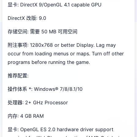
显卡: DirectX 9/OpenGL 4.1 capable GPU
DirectX 改版: 9.0
存储空间: 需要 50 MB 可用空间
附注事项: 1280x768 or better Display. Lag may
occur from loading menus or maps. Turn off other
programs before running the game.
推荐配置:
操作体系 *: Windows® 7/8/8.1/10
处理器: 2+ GHz Processor
内存: 4 GB RAM
显卡: OpenGL ES 2.0 hardware driver support