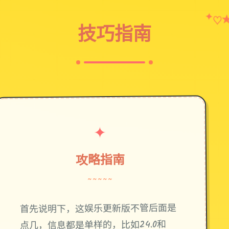
✦
♡
技巧指南
✦
攻略指南
~~~~~
首先说明下，这娱乐更新版不管后面是
点几，信息都是单样的，比如24.0和