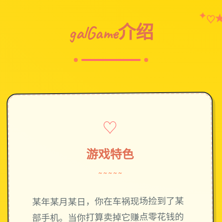
✦
♡
galGame介绍
♡
游戏特色
~~~~~
某年某月某日，你在车祸现场捡到了某
部手机。当你打算卖掉它赚点零花钱的