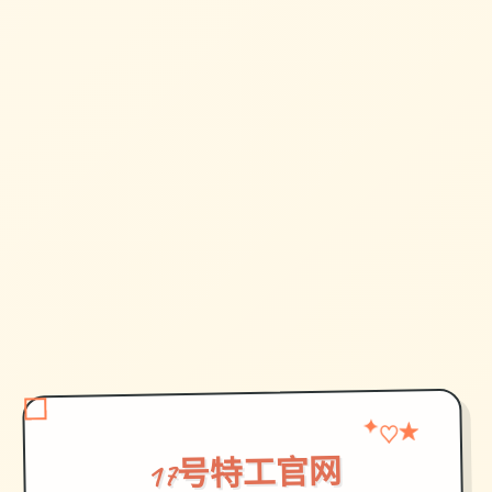
✦
★
♡
17号特工官网