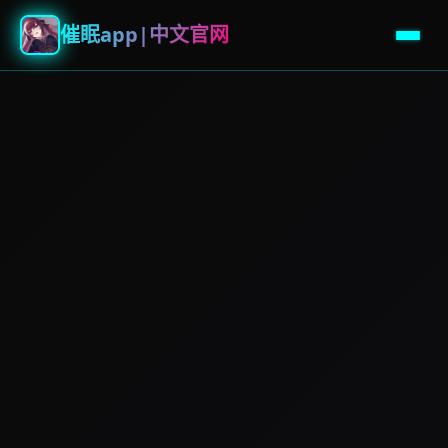
催眠app|中文官网