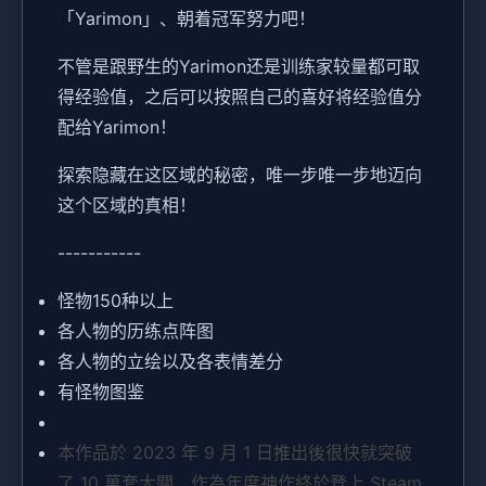
「Yarimon」、朝着冠军努力吧！
不管是跟野生的Yarimon还是训练家较量都可取
得经验值，之后可以按照自己的喜好将经验值分
配给Yarimon！
探索隐藏在这区域的秘密，唯一步唯一步地迈向
这个区域的真相！
-----------
怪物150种以上
各人物的历练点阵图
各人物的立绘以及各表情差分
有怪物图鉴
本作品於 2023 年 9 月 1 日推出後很快就突破
了 10 萬套大關，作為年度神作終於登上 Steam