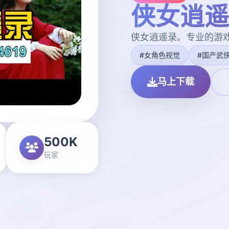
侠女逍遥
侠女逍遥录。专业的游
#女角色视觉
#国产武
马上下载
500K
玩家