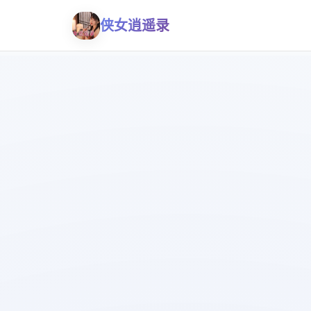
侠女逍遥录