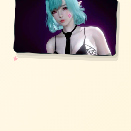
✧
♡
★
♥