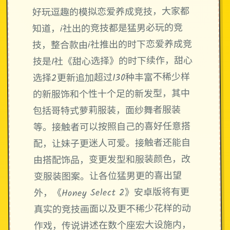
好玩逗趣的模拟恋爱养成竞技，大家都
知道，i社出的竞技都是猛男必玩的竞
技，整合款由i社推出的时下恋爱养成竞
技是I社《甜心选择》的时下续作，甜心
选择2更新追加超过130种丰富不稀少样
的新服饰和个性十个足的新发型，其中
包括哥特式萝莉服装，面纱舞者服装
等。接触者可以按照自己的喜好任意搭
配，让妹子更迷人可爱。接触者还能自
由搭配饰品，变更发型和服装颜色，改
变服装图案。让各位猛男更的喜出望
外，《Honey Select 2》安卓版将有更
真实的竞技画面以及更不稀少花样的动
作戏，传说讲述在数个座宏大设施内，