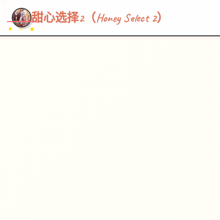
~~~
★
♡
✦
✧
♥
~
→
↗
甜心选择2（Honey Select 2）
✦ ✧ ★