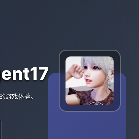
nt17
质的游戏体验。