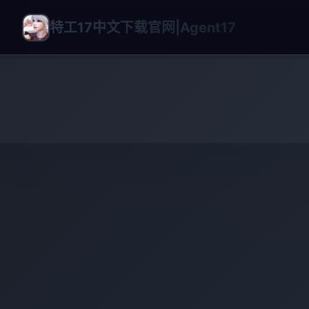
特工17中文下载官网|Agent17