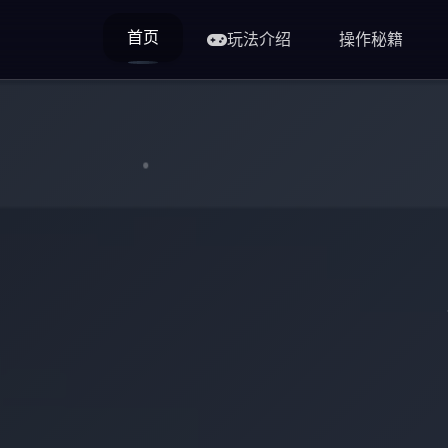
首页
玩法介绍
操作秘籍