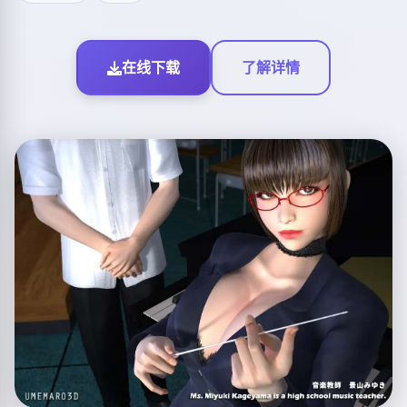
在线下载
了解详情