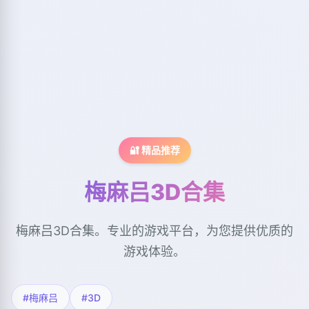
🔐 精品推荐
梅麻吕3D合集
梅麻吕3D合集。专业的游戏平台，为您提供优质的
游戏体验。
#梅麻吕
#3D