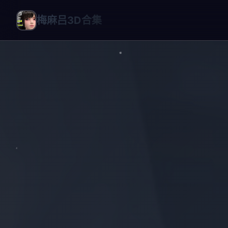
梅麻吕3D合集