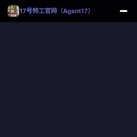
17号特工官网（Agent17）