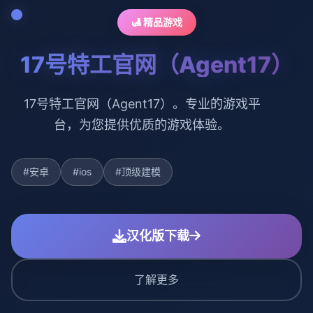
🛃 精品游戏
17号特工官网（Agent17）
17号特工官网（Agent17）。专业的游戏平
台，为您提供优质的游戏体验。
#安卓
#ios
#顶级建模
汉化版下载
了解更多