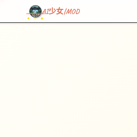
AI少女|MOD
✦ ✧ ★