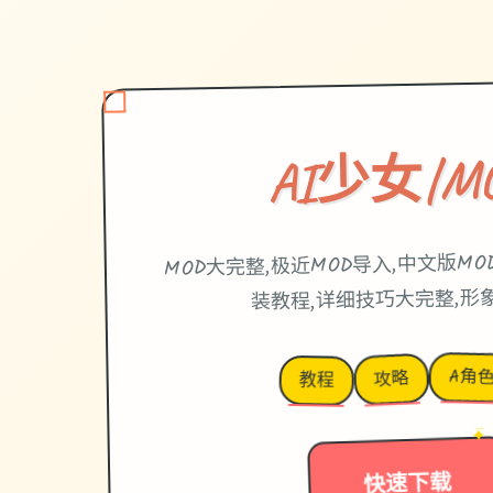
AI少女|M
MOD大完整,极近MOD导入,中文版MOD
装教程,详细技巧大完整,形
A角
攻略
教程
→
✦
快速下载