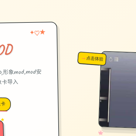
★
♡
✦
OD
→
↗
点击体验
超棒！
,形象mod,mod安
象卡导入
色卡
 ★
✧
♡
★
♥