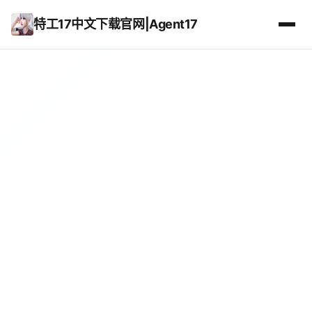
特工17中文下载官网|Agent17