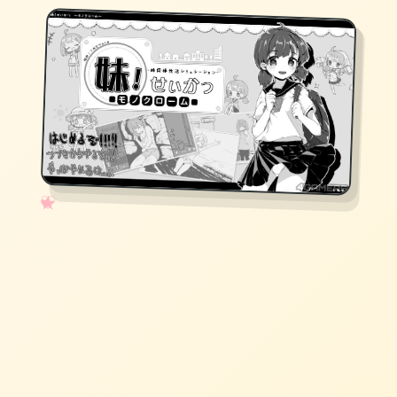
✧
♡
★
♥