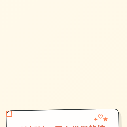
✦
★
♡