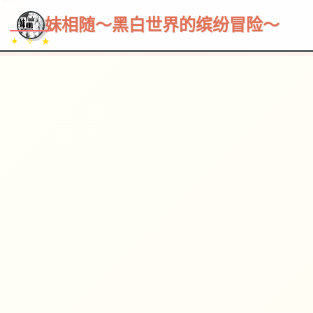
~~~
★
♡
✦
✧
♥
~
→
↗
妹相随～黑白世界的缤纷冒险～
✦ ✧ ★