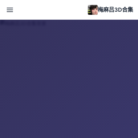
梅麻吕3D合集