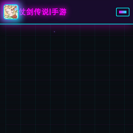
仗剑传说|手游