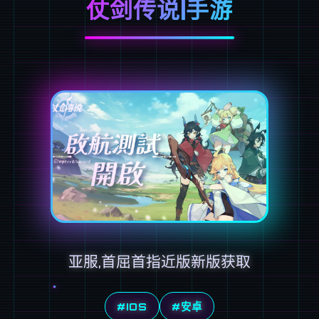
仗剑传说|手游
亚服,首屈首指近版新版获取
#IOS
#安卓