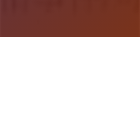
游戏详情
玩法介绍
埃尔扎里奥皇家骑士团的希娅莉丝遭到了首群自称圣
宴教团信徒的狂热分子袭击。陷入绝境濒临死亡之
际，她别无选择，只能与名为缪依的灵魂签订契约，