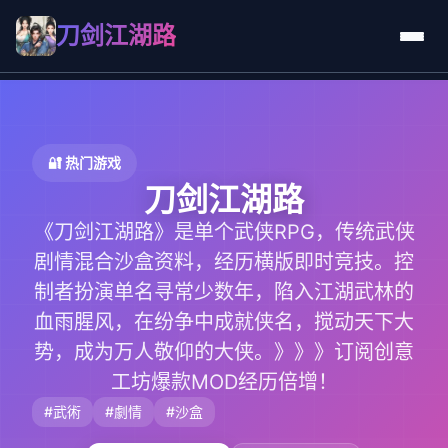
刀剑江湖路
🔐 热门游戏
刀剑江湖路
《刀剑江湖路》是单个武侠RPG，传统武侠
剧情混合沙盒资料，经历横版即时竞技。控
制者扮演单名寻常少数年，陷入江湖武林的
血雨腥风，在纷争中成就侠名，搅动天下大
势，成为万人敬仰的大侠。》》》订阅创意
工坊爆款MOD经历倍增！
#武術
#劇情
#沙盒