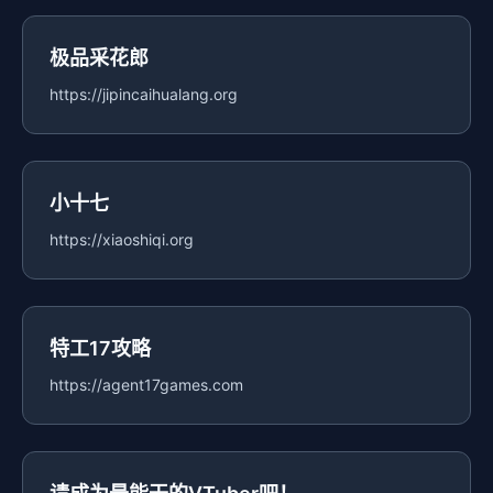
极品采花郎
https://jipincaihualang.org
小十七
https://xiaoshiqi.org
特工17攻略
https://agent17games.com