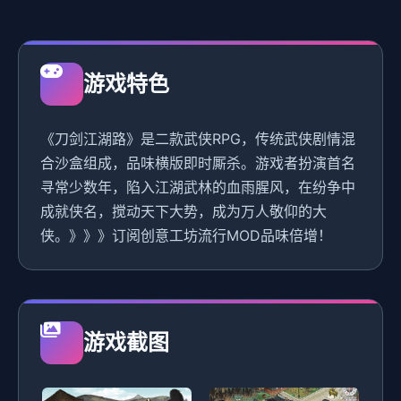
游戏特色
《刀剑江湖路》是二款武侠RPG，传统武侠剧情混
合沙盒组成，品味横版即时厮杀。游戏者扮演首名
寻常少数年，陷入江湖武林的血雨腥风，在纷争中
成就侠名，搅动天下大势，成为万人敬仰的大
侠。》》》订阅创意工坊流行MOD品味倍增！
游戏截图