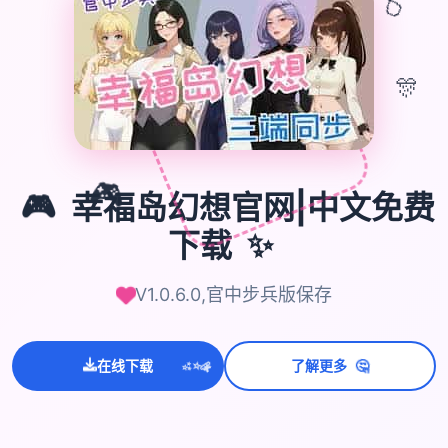
🎈
🎊
🎮
🎮
幸福岛幻想官网|中文免费
✨
下载
V1.0.6.0,官中步兵版保存
🤔
在线下载
了解更多
💫
✨
⭐