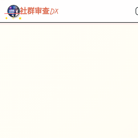
~~~
★
♡
✦
✧
♥
~
→
↗
社群审查DX
✦ ✧ ★