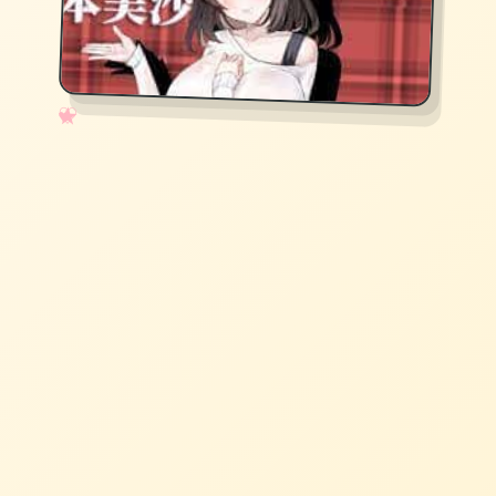
✧
♡
★
♥