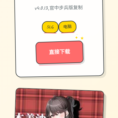
v4.0.13,官中步兵版复制
电脑
SLG
→
✦ ★
直接下载