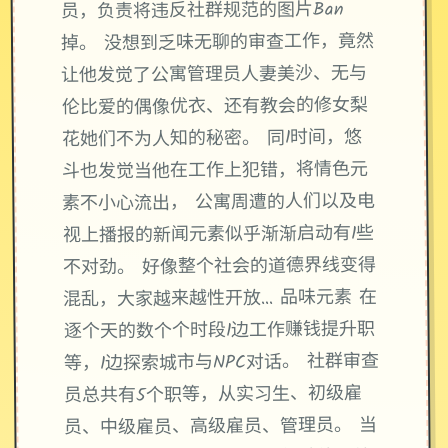
员，负责将违反社群规范的图片Ban
掉。 没想到乏味无聊的审查工作，竟然
让他发觉了公寓管理员人妻美沙、无与
伦比爱的偶像优衣、还有教会的修女梨
花她们不为人知的秘密。 同1时间，悠
斗也发觉当他在工作上犯错，将情色元
素不小心流出， 公寓周遭的人们以及电
视上播报的新闻元素似乎渐渐启动有1些
不对劲。 好像整个社会的道德界线变得
混乱，大家越来越性开放… 品味元素 在
逐个天的数个个时段1边工作赚钱提升职
等，1边探索城市与NPC对话。 社群审查
员总共有5个职等，从实习生、初级雇
员、中级雇员、高级雇员、管理员。 当