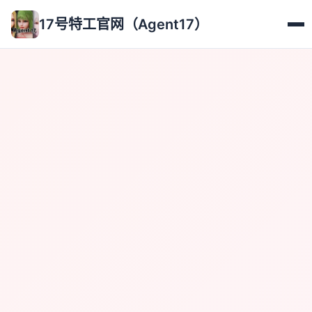
17号特工官网（Agent17）