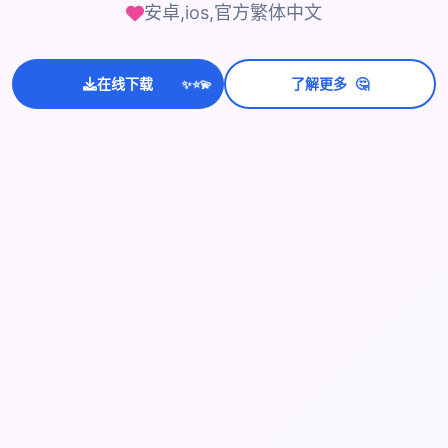
安卓,ios,官方繁体中文
🤔
在线下载
了解更多
💫
✨
⭐