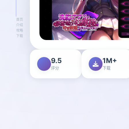
首页
介绍
攻略
下载
9.5
1M+
评分
下载