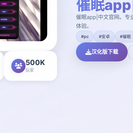
催眠ap
催眠app|中文官网。
体验。
#pc
#安卓
#催眠
汉化版下载
500K
玩家