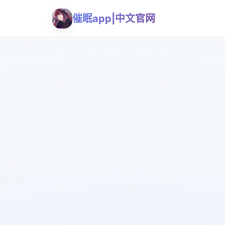
催眠app|中文官网