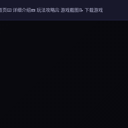
 首页
⌨️ 详细介绍
📼 玩法攻略
📀 游戏截图
📝 下载游戏