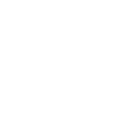
02
ABOUT THE GAME