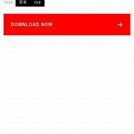
TAGS:
安卓
IOS
→
DOWNLOAD NOW