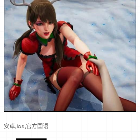
安卓,ios,官方国语