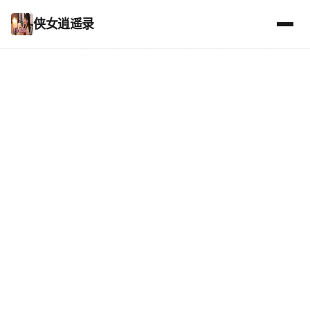
侠女逍遥录