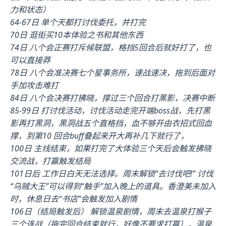
力和状态）
64-67日 单个天都打讨伐委托，并打完
70日 逛街买10本体验之书和其他东西
74日 八个会正赛打斥候联盟，格挡5回合后就好打了，也
可以直接莽
78日 八个会准决赛七个星事务所，速战速决，拖到后面对
手加攻击难打
84日 八个会决赛打拂晓，撑过三个回合打黑影，决赛中断
85-99日 打讨伐活动，讨伐活动走完开端boss战，先打黑
影再打黑洞，黑洞战五个直格挡，血不够开由衣招式回血
撑，到第10 回合buff叠起来开大再补几下就行了，
100日 主线结束，如果打完了大体验三个天后会触发拂晓
交流战，打赢触发结局
101日后 工作日白天无法选择。周末解锁“去讨伐吧!” 讨伐
“乌贼大王”可以得到“触手”加入晚上的道具。香澄美未加入
时，休息日去“书店”会触发加入剧情
106日（结局触发后） 解锁温泉剧情，周末去温泉打猴子
三个连战（拖完回合结束就行，好像不要求打赢），温泉