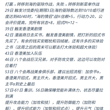
打赢→转移到海豹驱除作战，失败→转移到新菜单作战
29日 触发讨伐委托(期限3日)海豹驱除数达到10/10或行进
度达到40/40时，“海豹情侣”战※信赖+5，行动力-20，公
会评价提高，完所有状态+8，招式Pt+12 ~
39日 触发香澄美剧情
42日 漫画商日去买书，触发香澄美剧情，把打折的招式书
先买了，有余的钱买安眠枕和羽绒被，还有许多的买体验
之书（这周之后的周末可以都去打大体验和超大体验）
43日 香澄美加入队伍
46日 八个会战巨汉兄弟，对手防攻交替，这边可以攻防对
应着打
53日 八个会再战美食俱乐部，建议出招流程：加奈平a，
香澄美开招式，男主开大，香澄美开招式，男主开大，男
主平a到史上最后
57日-61日 集训，56日确保睡觉能补满体力，状态尽量拉
到满
提升攻击能力（加攻和技），提升防御能力（加防和
毅），提升招式能力（加智和招式点），提升元气（加体