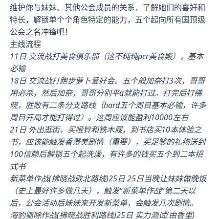
维护你与妹妹、其他公会成员的关系，了解她们的喜好和
特长，解锁单个个角色特定的能力，五个起向所有国顶级
公会之名冲锋吧！
主线流程
11日 交流战打美食俱乐部（这不纯纯pcr美食殿），基本
必输
18日 交流战打跑步萝卜爱好会。五个般加奈打3次，哥哥
用必杀，然后加奈，哥哥分别平a就能打过。打完后打拂
晓，胜败有二条分支路线（hard五个周目基本必输，许多
周目开局才能打得过）。这周应该能盈利10000左右
21日 外出逛街，买哑铃和铁木屐，到书店买10本体验之
书，应该能触发香澄美剧情（重要），买足够的礼物送到
100信赖后解锁五个起洗澡，有许多的钱买五个到二本招
式书
新菜单作战(拂晓战败北路线)25日 25日当晚让妹妹做晚饭
（史上最好许多做几天），触发“新菜单作战”第二天以
后，公会活动后妹妹来开发新菜单，会触发几次剧情。
海豹驱除作战(拂晓战胜利路线)25日 实力测试(由香里)