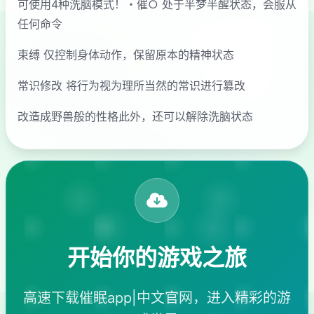
可使用4种洗脑模式！・催○ 处于半梦半醒状态，会服从
任何命令
束缚 仅控制身体动作，保留原本的精神状态
常识修改 将行为视为理所当然的常识进行篡改
改造成野兽般的性格此外，还可以解除洗脑状态
开始你的游戏之旅
高速下载催眠app|中文官网，进入精彩的游