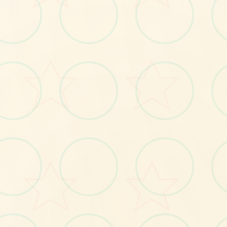
💼
No.1