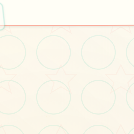
📌
🥁
开始游戏
特色玩法
赏
○