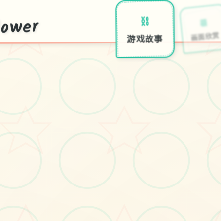
ower
📆
⛓️
画面欣
游戏故事
雪
月
w
r