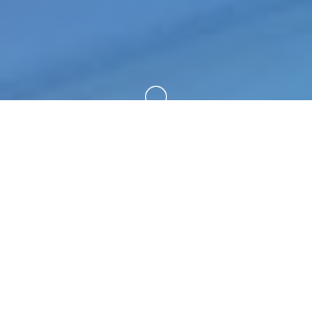
向下滚动
🖍️ game介绍