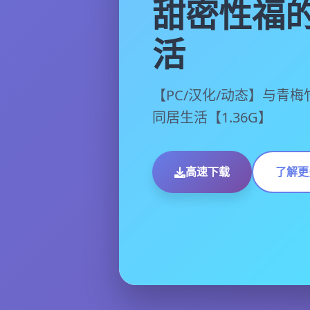
甜密性福
活
【PC/汉化/动态】与青
同居生活【1.36G】
高速下载
了解更