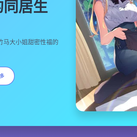
的同居生
梅竹马大小姐甜密性福的
多